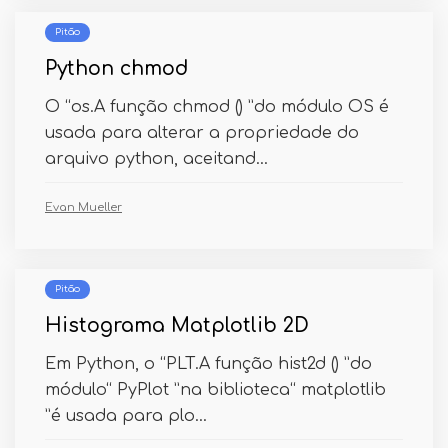
Pitão
Python chmod
O “os.A função chmod () ”do módulo OS é
usada para alterar a propriedade do
arquivo python, aceitand...
Evan Mueller
Pitão
Histograma Matplotlib 2D
Em Python, o “PLT.A função hist2d () ”do
módulo“ PyPlot ”na biblioteca“ matplotlib
”é usada para plo...