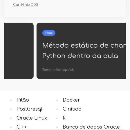
Carl Hintz DDS
Pitão
Método estático de chamada
Python dentro da aula
Tommie Konopelski
Pitão
Docker
PostGresql
C nítido
Oracle Linux
R
C ++
Banco de dados Oracle