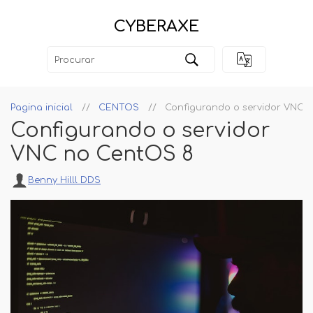
CYBERAXE
Pagina inicial
CENTOS
Configurando o servidor VNC 
Configurando o servidor
VNC no CentOS 8
Benny Hilll DDS