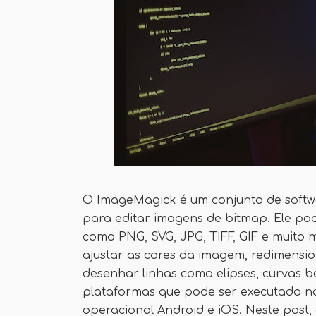
O ImageMagick é um conjunto de softw
para editar imagens de bitmap. Ele pod
como PNG, SVG, JPG, TIFF, GIF e muito m
ajustar as cores da imagem, redimension
desenhar linhas como elipses, curvas be
plataformas que pode ser executado 
operacional Android e iOS. Neste post,