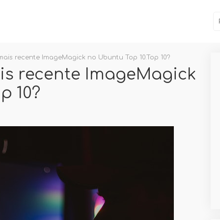
mais recente ImageMagick no Ubuntu Top 10.Top 10?
is recente ImageMagick
p 10?