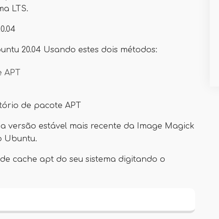
ma LTS.
0.04
ntu 20.04 Usando estes dois métodos:
e APT
tório de pacote APT
 a versão estável mais recente da Image Magick
o Ubuntu.
o de cache apt do seu sistema digitando o