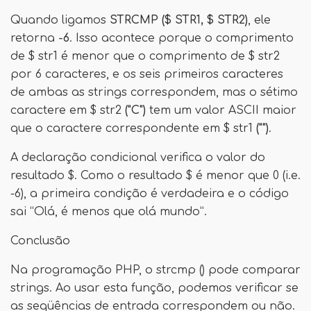
Quando ligamos
STRCMP ($ STR1, $ STR2)
, ele
retorna
-6
. Isso acontece porque o comprimento
de $ str1 é menor que o comprimento de $ str2
por 6 caracteres, e os seis primeiros caracteres
de ambas as strings correspondem, mas o sétimo
caractere em $ str2
("C")
tem um valor ASCII maior
que o caractere correspondente em $ str1
("")
.
A declaração condicional verifica o valor do
resultado $. Como o resultado $ é menor que 0 (i.e.
-6), a primeira condição é verdadeira e o código
sai “Olá, é menos que olá mundo”.
Conclusão
Na programação PHP, o strcmp () pode comparar
strings. Ao usar esta função, podemos verificar se
as seqüências de entrada correspondem ou não.