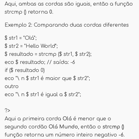
Aqui, ambas as cordas são iguais, então a função
strcmp () retorna
0
.
Exemplo 2: Comparando duas cordas diferentes
$ str1 = "Olá";
$ str2 = "Hello World";
$ resultado = strcmp ($ str1, $ str2);
eco $ resultado; // saída: -6
if ($ resultado 0)
eco "\ n $ str1 é maior que $ str2";
outro
eco "\ n $ str1 é igual a $ str2";
?>
Aqui a primeira corda
Olá
é menor que o
segundo cordão
Olá Mundo
, então o
strcmp ()
função retorna um número inteiro negativo
-6
.