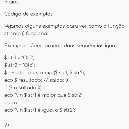
maior.
Código de exemplos
Vejamos alguns exemplos para ver como a função
strcmp () funciona:
Exemplo 1: Comparando duas seqüências iguais
$ str1 = "Olá";
$ str2 = "Olá";
$ resultado = strcmp ($ str1, $ str2);
eco $ resultado; // saída: 0
if ($ resultado 0)
eco "\ n $ str1 é maior que $ str2";
outro
eco "\ n $ str1 é igual a $ str2";
?>