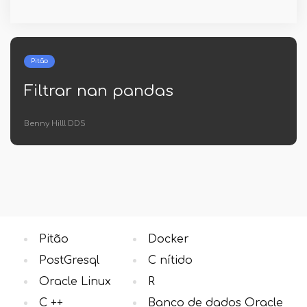
Pitão
andas
Python OSERRO
Benny Hilll DDS
Pitão
Docker
PostGresql
C nítido
Oracle Linux
R
C ++
Banco de dados Oracle