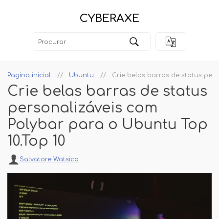
CYBERAXE
Pagina inicial
Ubuntu
Crie belas barras de status pers
Crie belas barras de status
personalizáveis ​​com
Polybar para o Ubuntu Top
10.Top 10
Salvatore Watsica