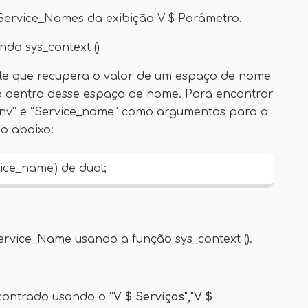
Service_Names da exibição V $ Parâmetro.
do sys_context ()
le que recupera o valor de um espaço de nome
o dentro desse espaço de nome. Para encontrar
env” e “Service_name” como argumentos para a
o abaixo:
vice_name') de dual;
ervice_Name usando a função sys_context ().
contrado usando o “
V $ Serviços
","
V $