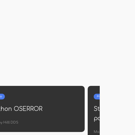
Pitão
Como usar o XRange em
Python
Salvatore Watsica