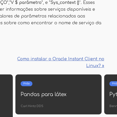
IÇO
","
V $ parâmetro
", e "
Sys_context ()
”. Esses
r informações sobre serviços disponíveis e
alores de parâmetros relacionados aos
ões sobre como encontrar o nome de serviço da
Como instalar o Oracle Instant Client no
Linux? »
Pitão
gravação python
Como descompactar
vo
arquivos em python
Pedro Macejkovic