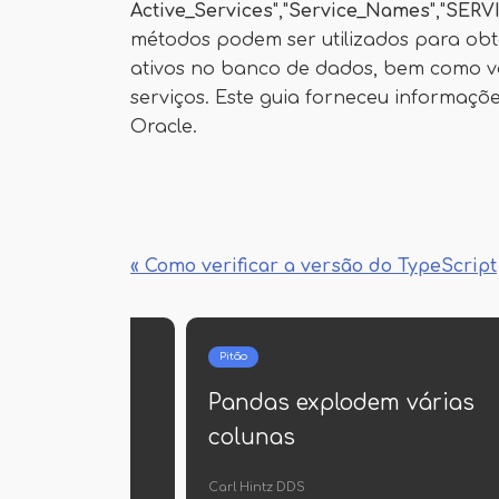
Active_Services
","
Service_Names
","
SERV
métodos podem ser utilizados para obte
ativos no banco de dados, bem como v
serviços. Este guia forneceu informaç
Oracle.
« Como verificar a versão do TypeScript
Pitão
Pitão
Python OSERROR
String de 
para arqui
Benny Hilll DDS
Marlon Bernhard